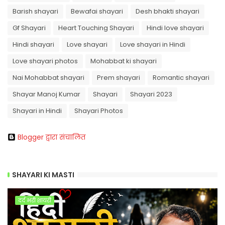
Barish shayari
Bewafai shayari
Desh bhakti shayari
Gf Shayari
Heart Touching Shayari
Hindi love shayari
Hindi shayari
Love shayari
Love shayari in Hindi
Love shayari photos
Mohabbat ki shayari
Nai Mohabbat shayari
Prem shayari
Romantic shayari
Shayar Manoj Kumar
Shayari
Shayari 2023
Shayari in Hindi
Shayari Photos
Blogger द्वारा संचालित
SHAYARI KI MASTI
दर्द भरी शायरी