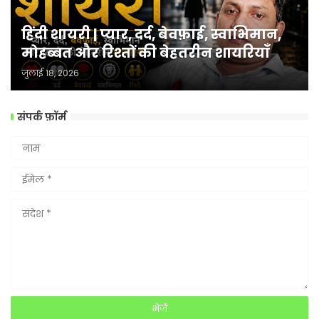
हिंदी शायरी | प्यार, दर्द, बेवफ़ाई, स्वाभिमान,
मोहब्बत और रिश्तों की बेहतरीन शायरियाँ
जुलाई 18, 2026
संपर्क फ़ॉर्म