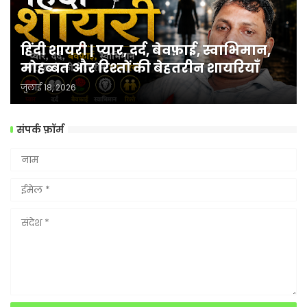
हिंदी शायरी | प्यार, दर्द, बेवफ़ाई, स्वाभिमान,
मोहब्बत और रिश्तों की बेहतरीन शायरियाँ
जुलाई 18, 2026
संपर्क फ़ॉर्म