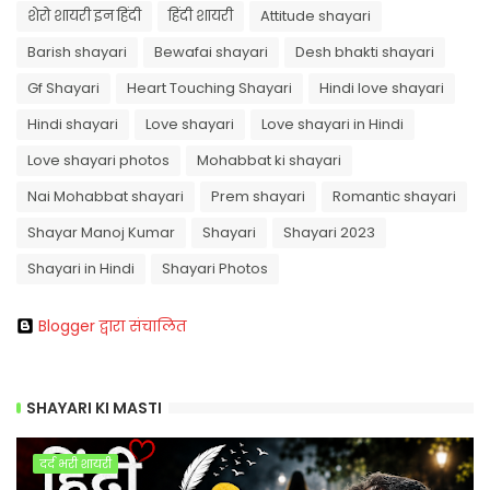
शेरो शायरी इन हिंदी
हिंदी शायरी
Attitude shayari
Barish shayari
Bewafai shayari
Desh bhakti shayari
Gf Shayari
Heart Touching Shayari
Hindi love shayari
Hindi shayari
Love shayari
Love shayari in Hindi
Love shayari photos
Mohabbat ki shayari
Nai Mohabbat shayari
Prem shayari
Romantic shayari
Shayar Manoj Kumar
Shayari
Shayari 2023
Shayari in Hindi
Shayari Photos
Blogger द्वारा संचालित
SHAYARI KI MASTI
दर्द भरी शायरी