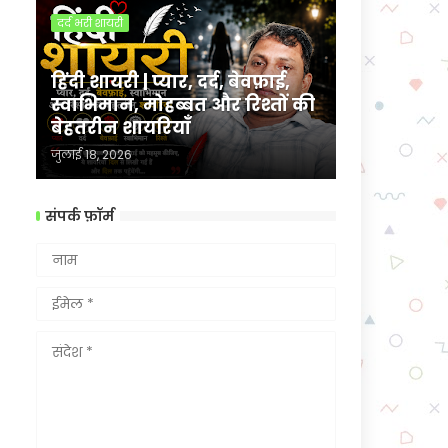
दर्द भरी शायरी
हिंदी शायरी | प्यार, दर्द, बेवफ़ाई,
स्वाभिमान, मोहब्बत और रिश्तों की
बेहतरीन शायरियाँ
जुलाई 18, 2026
संपर्क फ़ॉर्म