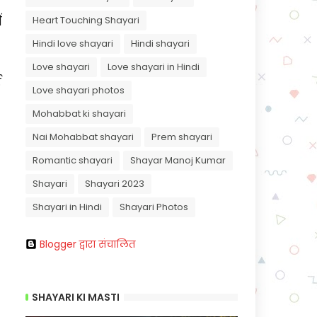
ं
Heart Touching Shayari
Hindi love shayari
Hindi shayari
Love shayari
Love shayari in Hindi
ई
Love shayari photos
Mohabbat ki shayari
Nai Mohabbat shayari
Prem shayari
Romantic shayari
Shayar Manoj Kumar
Shayari
Shayari 2023
Shayari in Hindi
Shayari Photos
Blogger द्वारा संचालित
SHAYARI KI MASTI