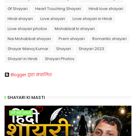
Gf Shayari
Heart Touching Shayari
Hindi love shayari
Hindi shayari
Love shayari
Love shayari in Hindi
Love shayari photos
Mohabbat ki shayari
Nai Mohabbat shayari
Prem shayari
Romantic shayari
Shayar Manoj Kumar
Shayari
Shayari 2023
Shayari in Hindi
Shayari Photos
Blogger द्वारा संचालित
SHAYARI KI MASTI
दर्द भरी शायरी