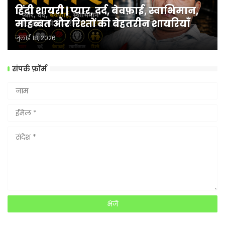
हिंदी शायरी | प्यार, दर्द, बेवफ़ाई, स्वाभिमान,
मोहब्बत और रिश्तों की बेहतरीन शायरियाँ
जुलाई 18, 2026
संपर्क फ़ॉर्म