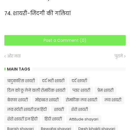
74.
शायरी-जिंदगी की गलियां
Post a Comment (0)
और नया
पुराने
MAIN TAGS
चाटुकारिता शायरी
दर्द भरी शायरी
दर्द शायरी
दिल को छू लेने वाली रोमांटिक शायरी
प्यार शायरी
प्रेम शायरी
बेवफा शायरी
मोहब्बत शायरी
रोमांटिक लव शायरी
लव शायरी
लव स्टोरी शायरी इन हिंदी
शायरी
शेरो शायरी
शेरो शायरी इन हिंदी
हिंदी शायरी
Attitude shayari
Barish shayari
Bewafai shayari
Desh bhakti shayari