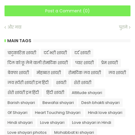
Post a Comment (0)
और नया
पुराने
MAIN TAGS
चाटुकारिता शायरी
दर्द भरी शायरी
दर्द शायरी
दिल को छू लेने वाली रोमांटिक शायरी
प्यार शायरी
प्रेम शायरी
बेवफा शायरी
मोहब्बत शायरी
रोमांटिक लव शायरी
लव शायरी
लव स्टोरी शायरी इन हिंदी
शायरी
शेरो शायरी
शेरो शायरी इन हिंदी
हिंदी शायरी
Attitude shayari
Barish shayari
Bewafai shayari
Desh bhakti shayari
Gf Shayari
Heart Touching Shayari
Hindi love shayari
Hindi shayari
Love shayari
Love shayari in Hindi
Love shayari photos
Mohabbat ki shayari