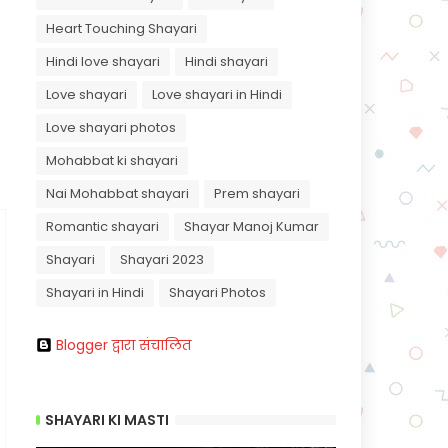
Heart Touching Shayari
Hindi love shayari
Hindi shayari
Love shayari
Love shayari in Hindi
Love shayari photos
Mohabbat ki shayari
Nai Mohabbat shayari
Prem shayari
Romantic shayari
Shayar Manoj Kumar
Shayari
Shayari 2023
Shayari in Hindi
Shayari Photos
Blogger द्वारा संचालित
SHAYARI KI MASTI